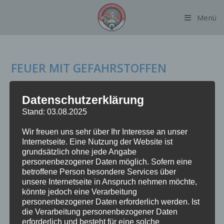
Zum
Menü
Inhalt
springen
FEUER MIT GEFAHRSTOFFEN
An der Einsatzstelle brannte eine Palette mit Elektroschrott in
Datenschutzerklärung
einem 5x5m großen Lagerraum einer Waschanlage -
Stand: 03.08.2025
Gefahrstoffe traten entgegen erster Meldungen nicht aus, das
Feuer wurde mittels einem C-Strahlrohr gelöscht!
Wir freuen uns sehr über Ihr Interesse an unser
Internetseite. Eine Nutzung der Website ist
grundsätzlich ohne jede Angabe
FEUER
Weiterlesen
MIT
personenbezogener Daten möglich. Sofern eine
GEFAHRSTOFFEN
betroffene Person besondere Services über
unsere Internetseite in Anspruch nehmen möchte,
könnte jedoch eine Verarbeitung
personenbezogener Daten erforderlich werden. Ist
die Verarbeitung personenbezogener Daten
erforderlich und besteht für eine solche