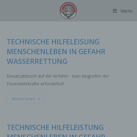
Zum
Menü
Inhalt
springen
TECHNISCHE HILFELEISUNG
MENSCHENLEBEN IN GEFAHR
WASSERRETTUNG
Einsatzabbruch auf der Anfahrt - Kein Eingreifen der
Feuerwehrkräfte erforderlich!
TECHNISCHE
Weiterlesen
HILFELEISUNG
MENSCHENLEBEN
IN
GEFAHR
WASSERRETTUNG
TECHNISCHE HILFELEISTUNG