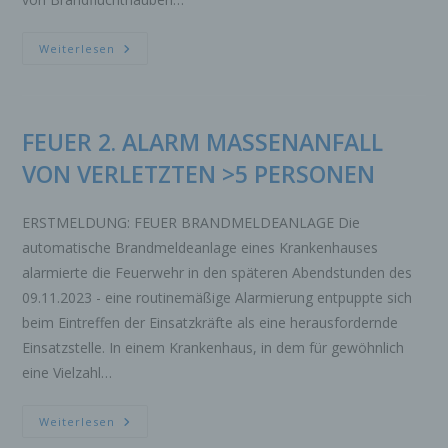
psychischen, wirtschaftlichen, kulturellen oder
sozialen Identität dieser natürlichen Person
sind, identifiziert werden kann.
FEUER
Weiterlesen
2.
ALARM
b) betroffene Person
MENSCHENLEBEN
IN
Betroffene Person ist jede identifizierte oder
GEFAHR
identifizierbare natürliche Person, deren
FEUER 2. ALARM MASSENANFALL
personenbezogene Daten von dem für die
VON VERLETZTEN >5 PERSONEN
Verarbeitung Verantwortlichen verarbeitet
werden.
ERSTMELDUNG: FEUER BRANDMELDEANLAGE Die
c) Verarbeitung
automatische Brandmeldeanlage eines Krankenhauses
Verarbeitung ist jeder mit oder ohne Hilfe
alarmierte die Feuerwehr in den späteren Abendstunden des
automatisierter Verfahren ausgeführte Vorgang
oder jede solche Vorgangsreihe im
09.11.2023 - eine routinemäßige Alarmierung entpuppte sich
Zusammenhang mit personenbezogenen Daten
beim Eintreffen der Einsatzkräfte als eine herausfordernde
wie das Erheben, das Erfassen, die
Einsatzstelle. In einem Krankenhaus, in dem für gewöhnlich
Organisation, das Ordnen, die Speicherung, die
eine Vielzahl…
Anpassung oder Veränderung, das Auslesen,
das Abfragen, die Verwendung, die Offenlegung
durch Übermittlung, Verbreitung oder eine
FEUER
Weiterlesen
andere Form der Bereitstellung, den Abgleich
2.