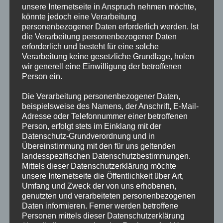
unsere Internetseite in Anspruch nehmen möchte,
MASSENANFALL VON VERLETZTEN
könnte jedoch eine Verarbeitung
personenbezogener Daten erforderlich werden. Ist
PERSONEN
die Verarbeitung personenbezogener Daten
erforderlich und besteht für eine solche
Eine Verkehrsflugzeug von Frankfurt nach Göteborg musste
Verarbeitung keine gesetzliche Grundlage, holen
wir generell eine Einwilligung der betroffenen
seine Reise kurz vor Hamburg unterbrechen und eine
Person ein.
außerplanmäßige Landung auf dem Hamburger Flughafen
durchführen. Grund hierfür war eine vom Personal bemerkte
Die Verarbeitung personenbezogener Daten,
Rauchentwicklung im vorderen Teil des Flugzeugs. Die
beispielsweise des Namens, der Anschrift, E-Mail-
Adresse oder Telefonnummer einer betroffenen
Maschine landete ohne Komplikationen…
Person, erfolgt stets im Einklang mit der
Datenschutz-Grundverordnung und in
TECHNISCHE
Weiterlesen
Übereinstimmung mit den für uns geltenden
HILFELEISTUNG
FLUGUNFALL
landesspezifischen Datenschutzbestimmungen.
3.ALARMSTUFE
Mittels dieser Datenschutzerklärung möchte
MASSENANFALL
unsere Internetseite die Öffentlichkeit über Art,
VON
VERLETZTEN
TECHNISCHE HILFELEISTUNG
Umfang und Zweck der von uns erhobenen,
PERSONEN
genutzten und verarbeiteten personenbezogenen
WASSER MENSCHENLEBEN IN
Daten informieren. Ferner werden betroffene
Personen mittels dieser Datenschutzerklärung
GEFAHR