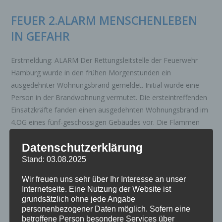
FEUER 2.ALARM MENSCHENLEBEN
IN GEFAHR
Erstmeldung: ALARM Der Rettungsleitstelle der Feuerwehr
Hamburg wurde in den frühen Morgenstunden ein
ausgedehnter Wohnungsbrand gemeldet. Initial wurde eine
Person in der Brandwohnung vermutet. Die ersteintreffenden
Einsatzkräfte fanden einen ausgedehnten Wohnungsbrand im
4.OG eines fünf-geschossigen Gebäudes vor. Die Flammen
schlugen…
Datenschutzerklärung
FEUER
Stand: 03.08.2025
Weiterlesen
2.ALARM
MENSCHENLEBEN
Wir freuen uns sehr über Ihr Interesse an unser
IN
GEFAHR
Internetseite. Eine Nutzung der Website ist
grundsätzlich ohne jede Angabe
TECHNISCHE HILFELEISTUNG
personenbezogener Daten möglich. Sofern eine
FLUGUNFALL 3.ALARMSTUFE
betroffene Person besondere Services über