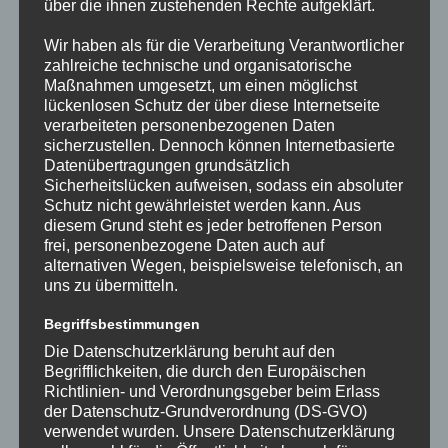
über die ihnen zustehenden Rechte aufgeklärt.
Eine männliche Person wurde landseitig aus dem Wasser
Wir haben als für die Verarbeitung Verantwortlicher
zahlreiche technische und organisatorische
geborgen und mittels RTW in das Institut für Rechtsmedizin
Maßnahmen umgesetzt, um einen möglichst
verbracht! https://www.bild.de/regional/hamburg/hamburg-
lückenlosen Schutz der über diese Internetseite
aktuell/schreckens-fund-spaziergaenger-sieht-leiche-in-der-
verarbeiteten personenbezogenen Daten
alster-treiben-87080696.bild.html?
sicherzustellen. Dennoch können Internetbasierte
Datenübertragungen grundsätzlich
t_ref=https%3A%2F%2Fm.bild.de%2Fregional%2Fhamburg%2
Sicherheitslücken aufweisen, sodass ein absoluter
Fhamburg-aktuell%2Fschreckens-fund-spaziergaenger-sieht-
Schutz nicht gewährleistet werden kann. Aus
leiche-in-der-alster-treiben-87080696.bildMobile.html
diesem Grund steht es jeder betroffenen Person
https://www.mopo.de/hamburg/polizei/schockfund-an-
frei, personenbezogene Daten auch auf
alternativen Wegen, beispielsweise telefonisch, an
alsterlauf-passant-findet-wasserleiche/
uns zu übermitteln.
TECHNISCHE
Weiterlesen
Begriffsbestimmungen
HILFELEISTUNG
WASSER
Die Datenschutzerklärung beruht auf den
MENSCHENLEBEN
Begrifflichkeiten, die durch den Europäischen
IN
GEFAHR
Richtlinien- und Verordnungsgeber beim Erlass
TECHNISCHE HILFELEISTUNG
der Datenschutz-Grundverordnung (DS-GVO)
verwendet wurden. Unsere Datenschutzerklärung
WASSER MENSCHENLEBEN IN