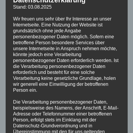
Stand: 03.08.2025
Die FF Alsterdorf konnte den Einsatz noch auf der Anfahrt
abbrechen - Person bereits vor Ankunft der Feuerwehr durch
Wir freuen uns sehr über Ihr Interesse an unser
die Polizei gesichert und im Anschluss an den Rettungsdienst
Internetseite. Eine Nutzung der Website ist
übergeben!
grundsätzlich ohne jede Angabe
personenbezogener Daten möglich. Sofern eine
betroffene Person besondere Services über
TECHNISCHE
Weiterlesen
HILFELEISTUNG
unsere Internetseite in Anspruch nehmen möchte,
MENSCHENLEBEN
könnte jedoch eine Verarbeitung
IN
personenbezogener Daten erforderlich werden. Ist
GEFAHR
HÖHENRETTUNG
die Verarbeitung personenbezogener Daten
FEUER
erforderlich und besteht für eine solche
Verarbeitung keine gesetzliche Grundlage, holen
wir generell eine Einwilligung der betroffenen
Angebranntes Essen auf einem eingeschalteten E-Herd gab
Person ein.
Anlass zur Alarmierung - Kein weiteres Eingreifen der
Feuerwehr notwendig!
Die Verarbeitung personenbezogener Daten,
beispielsweise des Namens, der Anschrift, E-Mail-
Adresse oder Telefonnummer einer betroffenen
FEUER
Weiterlesen
Person, erfolgt stets im Einklang mit der
Datenschutz-Grundverordnung und in
Übereinstimmung mit den für uns geltenden