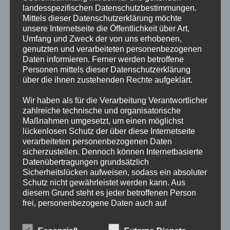
landesspezifischen Datenschutzbestimmungen.
FEUER MENSCHENLEBEN IN GEFAHR
Mittels dieser Datenschutzerklärung möchte
unsere Internetseite die Öffentlichkeit über Art,
Umfang und Zweck der von uns erhobenen,
Ein Bewohner eines Mehrfamilienhauses meldete der
genutzten und verarbeiteten personenbezogenen
Rettungsleitstelle mehrere ausgelöste Heimwarnmelder sowie
Daten informieren. Ferner werden betroffene
laute Geräusche aus einer Nachbarwohnung! Der Anrufer gab
Personen mittels dieser Datenschutzerklärung
über die ihnen zustehenden Rechte aufgeklärt.
an, dass der Bewohner noch in der Wohnung sei und nicht
reagieren würde. Umgehend wurde durch den
Wir haben als für die Verarbeitung Verantwortlicher
Leitstellendisponent das Alarmstichwort "FEUER…
zahlreiche technische und organisatorische
Maßnahmen umgesetzt, um einen möglichst
lückenlosen Schutz der über diese Internetseite
FEUER
Weiterlesen
MENSCHENLEBEN
verarbeiteten personenbezogenen Daten
IN
sicherzustellen. Dennoch können Internetbasierte
GEFAHR
Datenübertragungen grundsätzlich
Sicherheitslücken aufweisen, sodass ein absoluter
FEUER
Schutz nicht gewährleistet werden kann. Aus
diesem Grund steht es jeder betroffenen Person
frei, personenbezogene Daten auch auf
Angebrannte Nahrungsmittel auf einem eingeschalteten E-
alternativen Wegen, beispielsweise telefonisch, an
Herd gaben Anlass zur Alarmierung - Der Entstehungsbrand
uns zu übermitteln.