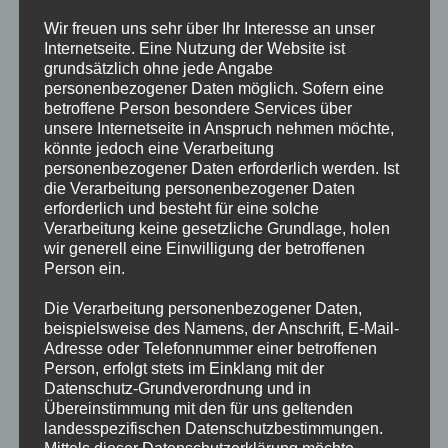
statt. In der Zeit von 10:00 bis 15:00 Uhr bietet die Feuerwehr
Wir freuen uns sehr über Ihr Interesse an unser
Hamburg gemeinsam mit der Polizei Hamburg auf dem
Internetseite. Eine Nutzung der Website ist
Akademiegelände der Polizei in der Carl-Cohn-Straße 39
grundsätzlich ohne jede Angabe
allerlei bunte Abwechslung für Kinder an.Für…
personenbezogener Daten möglich. Sofern eine
betroffene Person besondere Services über
unsere Internetseite in Anspruch nehmen möchte,
Kinder-
Weiterlesen
Hit-
könnte jedoch eine Verarbeitung
Tag
personenbezogener Daten erforderlich werden. Ist
2026
die Verarbeitung personenbezogener Daten
erforderlich und besteht für eine solche
17. Fit For Fire Lauf
Verarbeitung keine gesetzliche Grundlage, holen
wir generell eine Einwilligung der betroffenen
Person ein.
Auch in diesem Jahr laden der Landesbereich und die
Hanseatische Feuerwehr-Unfallkasse Nord wieder recht
Die Verarbeitung personenbezogener Daten,
herzlich zum Feuerwehr Fitnesslauf ein. Dieses Mal jährt sich
beispielsweise des Namens, der Anschrift, E-Mail-
die Veranstaltung bereits zum 17. Mal. Ausgerichtet wird der
Adresse oder Telefonnummer einer betroffenen
Person, erfolgt stets im Einklang mit der
Lauf dieses Jahr von der Freiwilligen Feuerwehr Alsterdorf.
Datenschutz-Grundverordnung und in
Wie…
Übereinstimmung mit den für uns geltenden
landesspezifischen Datenschutzbestimmungen.
17.
Weiterlesen