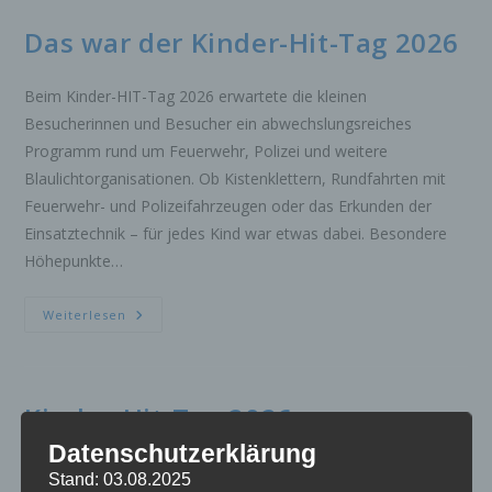
DRK
Das war der Kinder-Hit-Tag 2026
Beim Kinder-HIT-Tag 2026 erwartete die kleinen
Besucherinnen und Besucher ein abwechslungsreiches
Programm rund um Feuerwehr, Polizei und weitere
Blaulichtorganisationen. Ob Kistenklettern, Rundfahrten mit
Feuerwehr- und Polizeifahrzeugen oder das Erkunden der
Einsatztechnik – für jedes Kind war etwas dabei. Besondere
Höhepunkte…
Das
Weiterlesen
War
Der
Kinder-
Hit-
Tag
2026
Kinder-Hit-Tag 2026
Datenschutzerklärung
Am Dienstag den 14.07.2026 findet der Kinder-Hit-Tag 2026
Stand: 03.08.2025