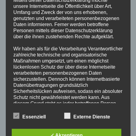
Mittels dieser Datenschutzerklärung möchte
Fit
unsere Internetseite die Öffentlichkeit über Art,
For
Umfang und Zweck der von uns erhobenen,
Fire
Lauf
genutzten und verarbeiteten personenbezogenen
Daten informieren. Ferner werden betroffene
17. Fit for Fire Lauf – Wir sind
Personen mittels dieser Datenschutzerklärung
Gastgeber!
über die ihnen zustehenden Rechte aufgeklärt.
Wir haben als für die Verarbeitung Verantwortlicher
Nach unserem großartigen Erfolg beim 16. Fit for Fire Lauf,
zahlreiche technische und organisatorische
den die Freiwillige Feuerwehr für sich entscheiden konnte,
Maßnahmen umgesetzt, um einen möglichst
lückenlosen Schutz der über diese Internetseite
dürfen wir in diesem Jahr eine besondere Rolle übernehmen:
verarbeiteten personenbezogenen Daten
Wir organisieren den 17. Fit for Fire Lauf! Der diesjährige Lauf
sicherzustellen. Dennoch können Internetbasierte
findet am…
Datenübertragungen grundsätzlich
Sicherheitslücken aufweisen, sodass ein absoluter
Schutz nicht gewährleistet werden kann. Aus
17.
Weiterlesen
Fit
diesem Grund steht es jeder betroffenen Person
For
frei, personenbezogene Daten auch auf
Fire
Lauf
alternativen Wegen, beispielsweise telefonisch, an
Essenziell
Externe Dienste
–
uns zu übermitteln.
Wir
Besuch bei der Freiwilligen
Sind
Gastgeber!
Begriffsbestimmungen
✓ Akzeptieren