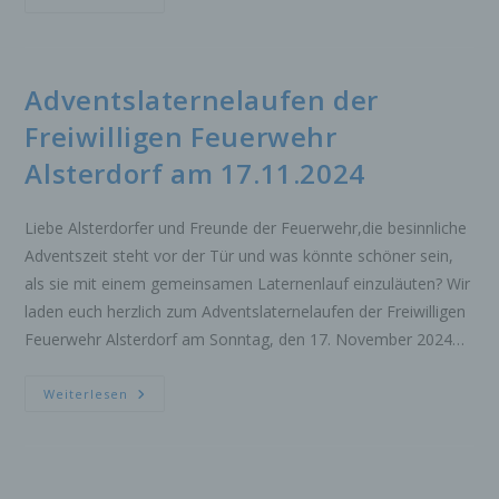
Hit-
Kennung wie einem Namen, zu einer
Tag
Kennnummer, zu Standortdaten, zu einer
2025
Online-Kennung oder zu einem oder mehreren
besonderen Merkmalen, die Ausdruck der
Adventslaternelaufen der
physischen, physiologischen, genetischen,
Freiwilligen Feuerwehr
psychischen, wirtschaftlichen, kulturellen oder
sozialen Identität dieser natürlichen Person
Alsterdorf am 17.11.2024
sind, identifiziert werden kann.
b) betroffene Person
Liebe Alsterdorfer und Freunde der Feuerwehr,die besinnliche
Betroffene Person ist jede identifizierte oder
Adventszeit steht vor der Tür und was könnte schöner sein,
identifizierbare natürliche Person, deren
als sie mit einem gemeinsamen Laternenlauf einzuläuten? Wir
personenbezogene Daten von dem für die
laden euch herzlich zum Adventslaternelaufen der Freiwilligen
Verarbeitung Verantwortlichen verarbeitet
werden.
Feuerwehr Alsterdorf am Sonntag, den 17. November 2024…
c) Verarbeitung
Adventslaternelaufen
Weiterlesen
Der
Verarbeitung ist jeder mit oder ohne Hilfe
Freiwilligen
automatisierter Verfahren ausgeführte Vorgang
Feuerwehr
oder jede solche Vorgangsreihe im
Alsterdorf
Am
Zusammenhang mit personenbezogenen Daten
17.11.2024